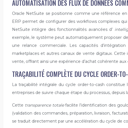
AUTOMATISATION DES FLUX DE DONNÉES COM
Oracle NetSuite se positionne comme une référence en m
ERP permet de configurer des workflows complexes qui o
NetSuite intègre des fonctionnalités avancées d’
intelli
exemple, le système peut automatiquement proposer des p
une relance commerciale. Les capacités d’intégrati
marketplaces et autres canaux de vente digitaux. Cette int
vente, offrant ainsi une expérience d’achat cohérente aux cli
TRAÇABILITÉ COMPLÈTE DU CYCLE ORDER-TO
La traçabilité intégrale du cycle order-to-cash constit
entreprises de suivre chaque étape du processus, depuis l
Cette
transparence totale
facilite l’identification des g
(validation des commandes, préparation, livraison, factura
se traduit directement par une accélération du cycle de c