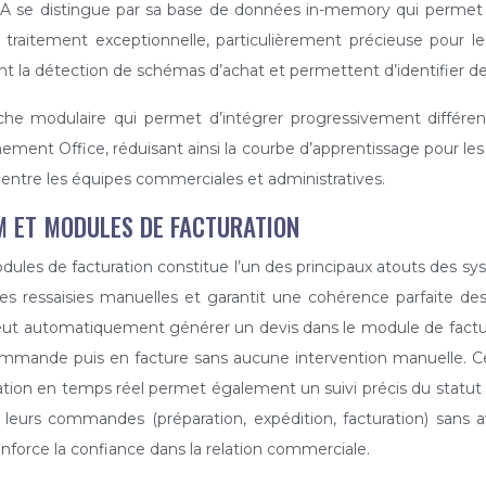
HANA se distingue par sa base de données in-memory qui permet
traitement exceptionnelle, particulièrement précieuse pour le
nt la détection de schémas d’achat et permettent d’identifier de
he modulaire qui permet d’intégrer progressivement différent
nement Office, réduisant ainsi la courbe d’apprentissage pour les ut
 entre les équipes commerciales et administratives.
M ET MODULES DE FACTURATION
modules de facturation constitue l’un des principaux atouts de
les ressaisies manuelles et garantit une cohérence parfaite d
eut automatiquement générer un devis dans le module de factur
 commande puis en facture sans aucune intervention manuelle. C
nisation en temps réel permet également un suivi précis du st
 leurs commandes (préparation, expédition, facturation) sans a
renforce la confiance dans la relation commerciale.