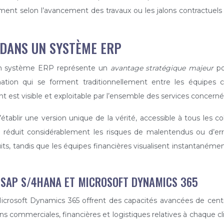
ent selon l’avancement des travaux ou les jalons contractuels déf
 DANS UN SYSTÈME ERP
’un système ERP représente un
avantage stratégique majeur
po
ation qui se forment traditionnellement entre les équipes co
t est visible et exploitable par l’ensemble des services concerné
lir une version unique de la vérité, accessible à tous les col
et réduit considérablement les risques de malentendus ou d’e
uits, tandis que les équipes financières visualisent instantaném
C SAP S/4HANA ET MICROSOFT DYNAMICS 365
oft Dynamics 365 offrent des capacités avancées de central
s commerciales, financières et logistiques relatives à chaque cl