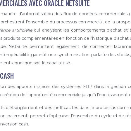
MERCIALES AVEC ORACLE NETSUITE
atière d’automatisation des flux de données commerciales gr
rchestrent l’ensemble du processus commercial, de la prospe
gence artificielle
qui analysent les comportements d’achat et 
roduits complémentaires en fonction de l’historique d’achat d
on de NetSuite permettent également de connecter facilem
eropérabilité garantit une synchronisation parfaite des stocks, 
ents, quel que soit le canal utilisé.
-CASH
ue l’un des apports majeurs des systèmes ERP dans la gestion 
a création de l’opportunité commerciale jusqu’à l’encaissement e
oulots d’étranglement et des inefficacités dans le processus co
tion, paiement) permet d’optimiser l’ensemble du cycle et de réd
onversion cash.