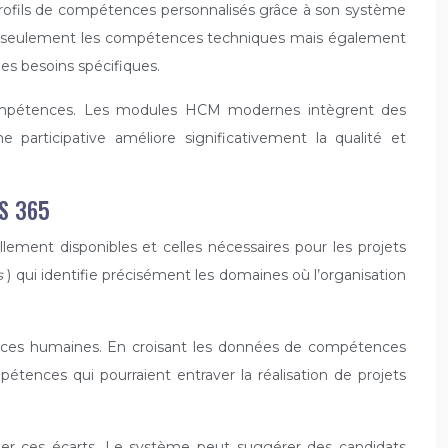
s profils de compétences personnalisés grâce à son système
re non seulement les compétences techniques mais également
des besoins spécifiques.
 compétences. Les modules HCM modernes intègrent des
e participative améliore significativement la qualité et
S 365
ement disponibles et celles nécessaires pour les projets
s
) qui identifie précisément les domaines où l’organisation
ssources humaines. En croisant les données de compétences
pétences qui pourraient entraver la réalisation de projets
er ces écarts. Le système peut suggérer des candidats