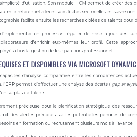
sa simplicité d’utilisation. Son module HCM permet de créer de
adapter le référentiel à leurs spécificités sectorielles et suiv
artographie facilite ensuite les recherches ciblées de talents pour 
é d’implémenter un processus régulier de mise à jour des
ollaborateurs d’enrichir eux-mêmes leur profil. Cette approch
ployés dans la gestion de leur parcours professionnel.
QUISES ET DISPONIBLES VIA MICROSOFT DYNAMIC
capacités d’analyse comparative entre les compétences actuell
 l’ERP permet d’effectuer une analyse des écarts (
gap analysi
un surplus de talents.
ulièrement précieuse pour la planification stratégique des re
urnit des alertes précoces sur les potentielles pénuries de com
 besoins en formation ou recrutement plusieurs mois à l’avance.
ose également des recommandations automatisées pour combl