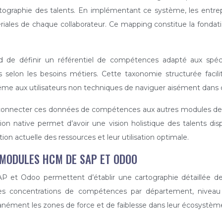
artographie des talents. En implémentant ce système, les entre
s de chaque collaborateur. Ce mapping constitue la fondation
rd de définir un référentiel de compétences adapté aux spéc
selon les besoins métiers. Cette taxonomie structurée facilit
même aux utilisateurs non techniques de naviguer aisément dans 
connecter ces données de compétences aux autres modules de l’
ion native permet d’avoir une vision holistique des talents di
tion actuelle des ressources et leur utilisation optimale.
MODULES HCM DE SAP ET ODOO
 Odoo permettent d’établir une cartographie détaillée des 
e les concentrations de compétences par département, niveau
tanément les zones de force et de faiblesse dans leur écosystème